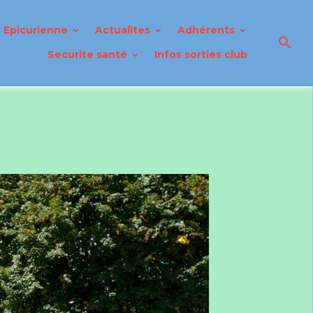
Epicurienne
Actualites
Adhérents
Securite santé
Infos sorties club