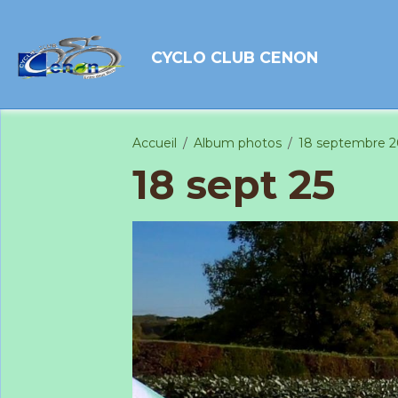
CYCLO CLUB CENON
Accueil
Album photos
18 septembre 
18 sept 25