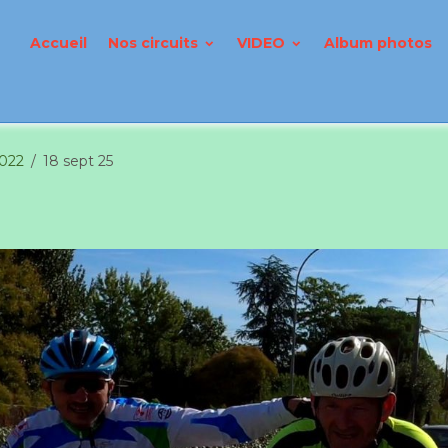
Accueil
Nos circuits
VIDEO
Album photos
2022
18 sept 25