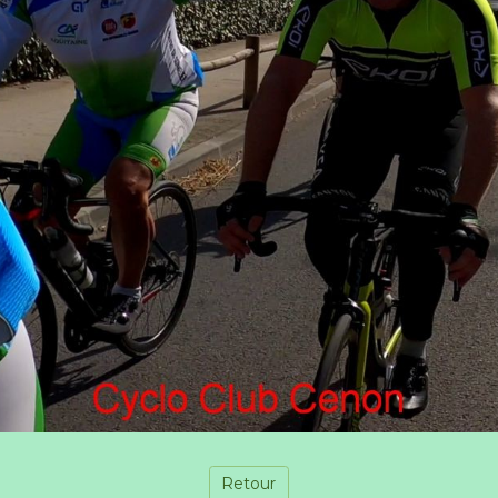
Retour