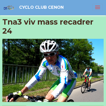
CYCLO CLUB CENON
Tna3 viv mass recadrer
24