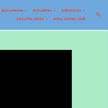
Epicurienne
Actualites
Adhérents
Securite santé
Infos sorties club