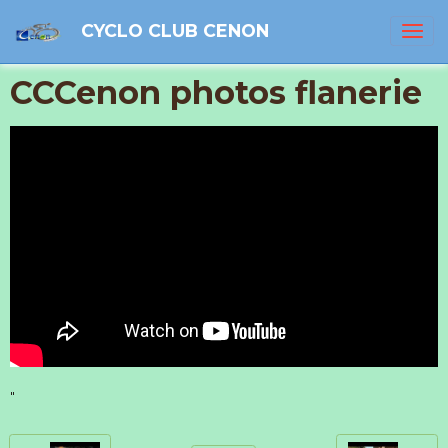
CYCLO CLUB CENON
CCCenon photos flanerie
"