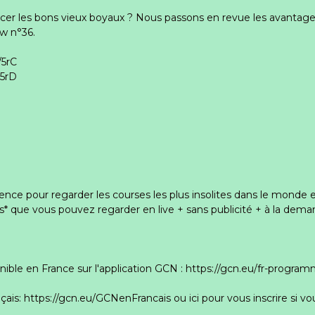
lacer les bons vieux boyaux ? Nous passons en revue les avantag
ow n°36.
/5rC
/5rD
ence pour regarder les courses les plus insolites dans le monde 
que vous pouvez regarder en live + sans publicité + à la demand
ble en France sur l'application GCN : https://gcn.eu/fr-progra
çais: https://gcn.eu/GCNenFrancais ou ici pour vous inscrire si vou