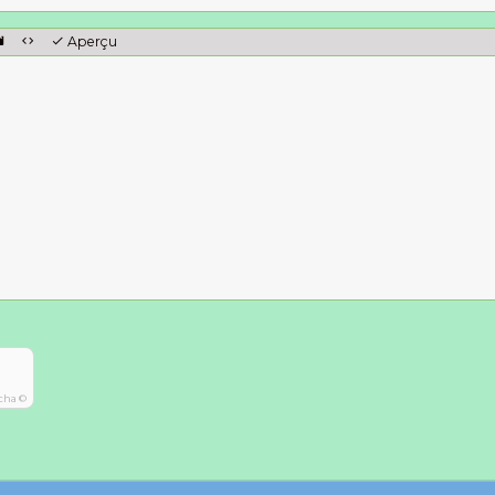
Aperçu
cha ©