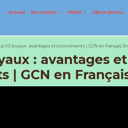
Accueil
Nos circuits
VIDEO
Album photos
s VS boyaux : avantages et inconvénients | GCN en Français S
aux : avantages et
s | GCN en Françai