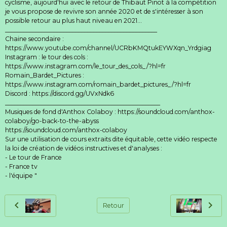
cyclisme, aujourd'hui avec le retour de Thibaut Pinot à la compétition
je vous propose de revivre son année 2020 et de s'intéresser à son
possible retour au plus haut niveau en 2021...
__________________________________________________
Chaine secondaire :
https://www.youtube.com/channel/UCRbKMQtukEYWXqn_Yrdgiag
Instagram : le tour des cols :
https://www.instagram.com/le_tour_des_cols_/?hl=fr
Romain_Bardet_Pictures :
https://www.instagram.com/romain_bardet_pictures_/?hl=fr
Discord : https://discord.gg/UVxNdk6
___________________________________________________
Musiques de fond d'Anthox Colaboy : https://soundcloud.com/anthox-
colaboy/go-back-to-the-abyss
https://soundcloud.com/anthox-colaboy
Sur une utilisation de cours extraits dite équitable, cette vidéo respecte
la loi de création de vidéos instructives et d'analyses :
- Le tour de France
- France tv
- l'équipe "
Retour